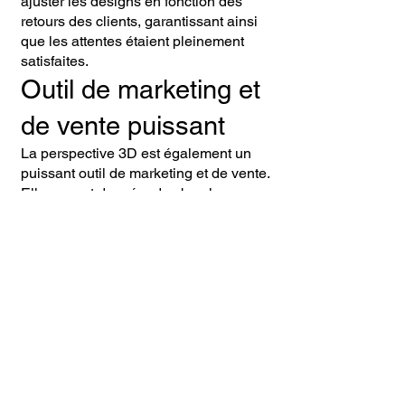
ajuster les designs en fonction des
retours des clients, garantissant ainsi
que les attentes étaient pleinement
satisfaites.
Outil de marketing et
de vente puissant
La perspective 3D est également un
puissant outil de marketing et de vente.
Elle permet de créer des brochures,
des sites web interactifs, ou des
présentations immersives qui captivent
l’attention des acheteurs potentiels. En
voyant un projet sous son meilleur
jour, les clients sont plus enclins à
investir, ce qui peut accélérer les
ventes et améliorer les résultats
commerciaux.
- Attik images 3D c'est la qualité de
service et la garantie de résultats !