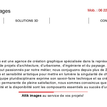
Mob. : 06 22
SOLUTIONS 3D
L 'AGENCE
CON
s
est une agence de création graphique spécialisée dans la représ
de projets d’architecture, d’urbanisme, d’ingénierie et du paysage.
out passionnés par notre métier, nous conjuguons depuis plus de 
et sensibilité artistique pour mettre en lumière la singularité de c
quipe pluridisciplinaire exprime son savoir-faire technique et sa cré
e permanente de pleine satisfaction, nous sommes convaincus que l
lité
et la disponibilité sont les composants essentiels au succès d’un
Attik images
au service de vos projets!