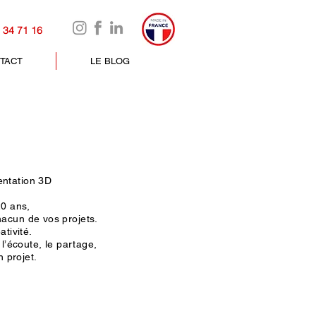
 34 71 16
TACT
LE BLOG
entation 3D
20 ans,
hacun de vos projets.
ativité.
’écoute, le partage,
 projet.