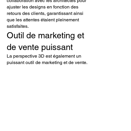
collaboration avec les architectes pour
ajuster les designs en fonction des
retours des clients, garantissant ainsi
que les attentes étaient pleinement
satisfaites.
Outil de marketing et
de vente puissant
La perspective 3D est également un
puissant outil de marketing et de vente.
Elle permet de créer des brochures,
des sites web interactifs, ou des
présentations immersives qui captivent
l’attention des acheteurs potentiels. En
voyant un projet sous son meilleur
jour, les clients sont plus enclins à
investir, ce qui peut accélérer les
ventes et améliorer les résultats
commerciaux.
- Attik images 3D c'est la qualité de