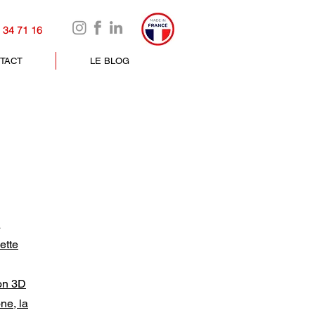
 34 71 16
TACT
LE BLOG
à
ette
ion 3D
ne, la