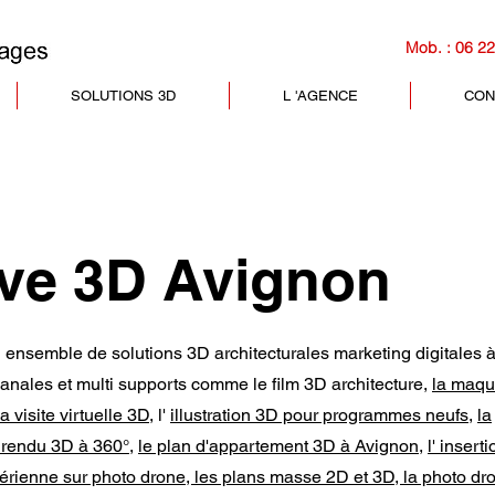
Mob. : 06 22
SOLUTIONS 3D
L 'AGENCE
CON
ive 3D Avignon
ensemble de solutions 3D architecturales marketing digitales 
canales et multi supports comme le film 3D architecture,
la maqu
la visite virtuelle 3D
, l'
illustration 3D pour programmes neufs
,
la
e rendu 3D à 360°
,
le plan d'appartement 3D à
Avignon
,
l' insert
aérienne sur photo drone, les plans masse 2D et 3D, la photo dro