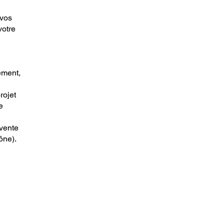
 vos
votre
ement,
rojet
e
 vente
ône).