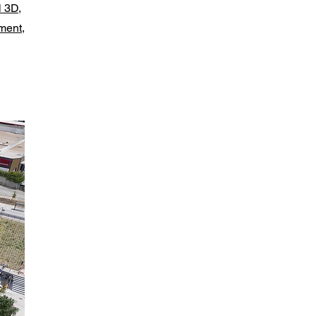
l 3D,
ment,