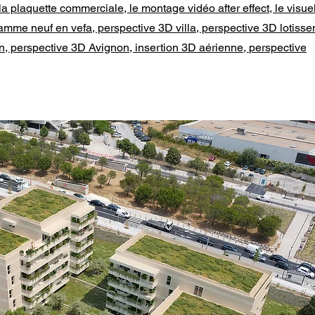
a plaquette commerciale, le montage vidéo after effect, le visue
amme neuf en vefa, perspective 3D villa, perspective 3D lotisse
on, perspective 3D
Avignon
, insertion 3D aérienne,
perspective