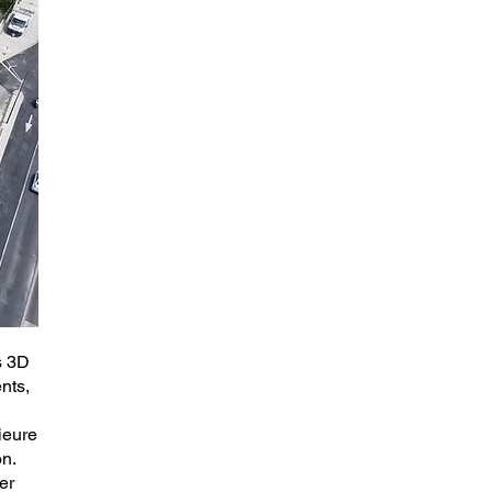
s 3D
nts,
ieure
n.
er