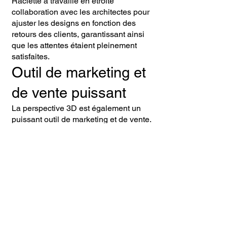
Raclette a travaillé en étroite
collaboration avec les architectes pour
ajuster les designs en fonction des
retours des clients, garantissant ainsi
que les attentes étaient pleinement
satisfaites.
Outil de marketing et
de vente puissant
La perspective 3D est également un
puissant outil de marketing et de vente.
Elle permet de créer des brochures,
des sites web interactifs, ou des
présentations immersives qui captivent
l’attention des acheteurs potentiels. En
voyant un projet sous son meilleur
jour, les clients sont plus enclins à
investir, ce qui peut accélérer les
ventes et améliorer les résultats
commerciaux.