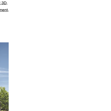
l 3D,
ment,