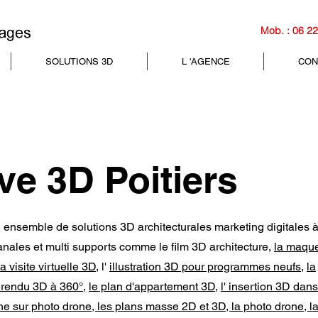
Mob. : 06 22
SOLUTIONS 3D
L 'AGENCE
CON
ve 3D Poitiers
ensemble de solutions 3D architecturales marketing digitales 
canales et multi supports comme le film 3D architecture,
la maque
la visite virtuelle 3D
, l'
illustration 3D pour programmes neufs
,
la
e rendu 3D à 360°
,
le plan d'appartement 3D
,
l' insertion 3D dans
nne sur photo drone, les plans masse 2D et 3D, la photo drone, l