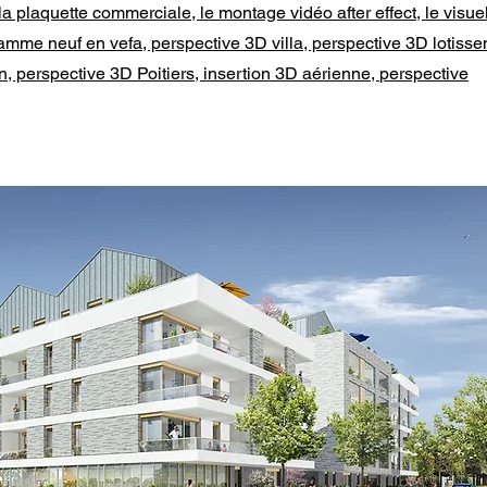
a plaquette commerciale, le montage vidéo after effect, le visue
amme neuf en vefa, perspective 3D villa, perspective 3D lotisse
n, perspective 3D Poitiers, insertion 3D aérienne,
perspective