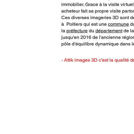
immobilier. Grace à la visite virtu
acheteur fait sa propre visite parto
Ces diverses imageries 3D sont de v
à Poitiers
qui
est une
commune
du
la
préfecture
du
département
de l
jusqu'en 2016 de l'ancienne régio
pôle d'équilibre dynamique dans l
- Attik images 3D c'est la qualité d