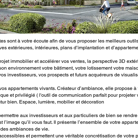
tes sont à votre écoute afin de vous proposer les meilleurs outil
es extérieures, intérieures, plans d’implantation et d’apparteme
rojet immobilier et accélérer vos ventes, la perspective 3D extér
son environnement votre bâtiment, votre lotissement votre maiso
vos investisseurs, vos prospects et futurs acquéreurs de visualis
 vos appartements vivants. Créateur d’ambiance, elle propose à
ique et privilégié ( l'outil de communication parfait pour projeter 
ur bien. Espace, lumière, mobilier et décoration
permettre aux investisseurs et aux particuliers de bien se rendre
 l’image qu’il vous faut. Il présente l’ensemble de votre appart
t des ambiances de vie.
accessibles et permettent une véritable concrétisation de votre p