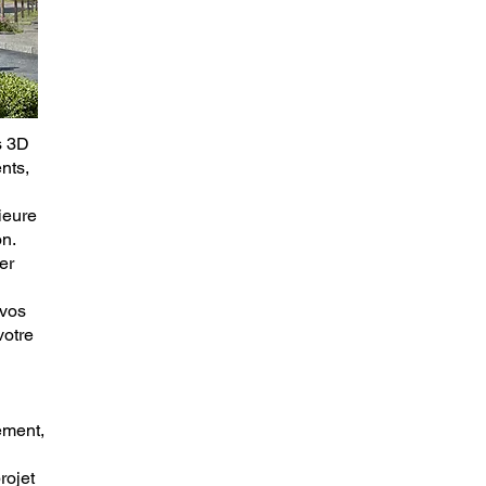
s 3D
nts,
ieure
n.
er
 vos
votre
ement,
rojet