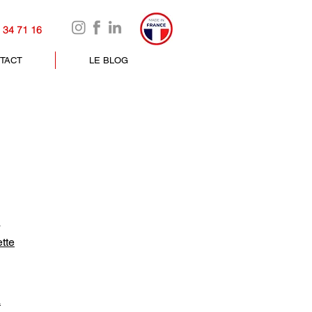
 34 71 16
TACT
LE BLOG
à
tte
a