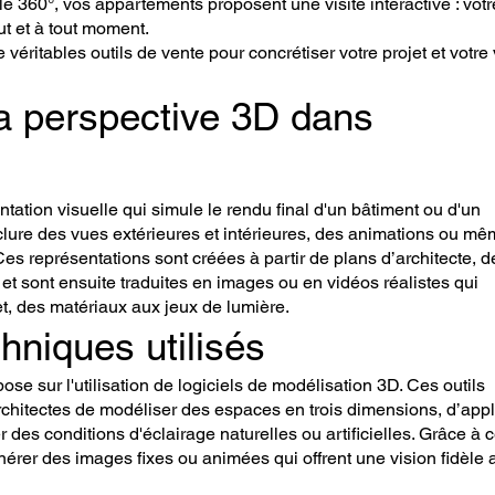
elle 360°, vos appartements proposent une visite intéractive : votr
ut et à tout moment.
éritables outils de vente pour concrétiser votre projet et votre
a perspective 3D dans
tation visuelle qui simule le rendu final d'un bâtiment ou d'un
lure des vues extérieures et intérieures, des animations ou m
. Ces représentations sont créées à partir de plans d’architecte, d
et sont ensuite traduites en images ou en vidéos réalistes qui
et, des matériaux aux jeux de lumière.
chniques utilisés
se sur l'utilisation de logiciels de modélisation 3D. Ces outils
rchitectes de modéliser des espaces en trois dimensions, d’app
r des conditions d'éclairage naturelles ou artificielles. Grâce à 
énérer des images fixes ou animées qui offrent une vision fidèle 