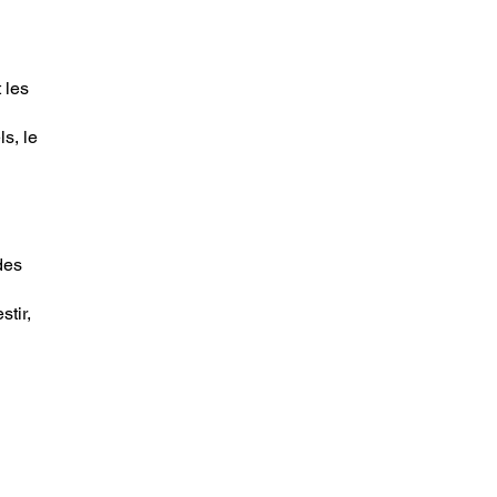
 les
s, le
des
stir,