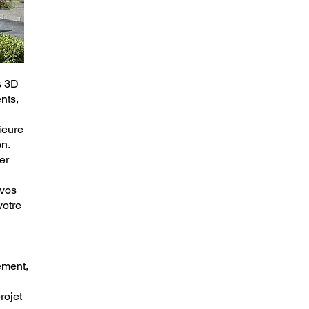
s 3D
nts,
ieure
n.
er
 vos
votre
ement,
rojet