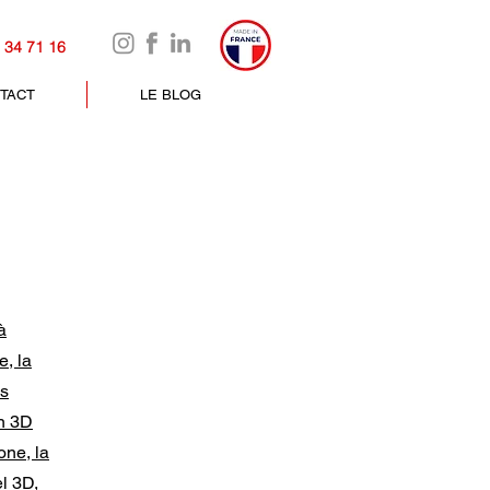
 34 71 16
TACT
LE BLOG
à
e, la
es
on 3D
one, la
el 3D,