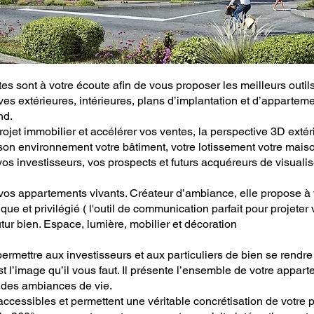
tes sont à votre écoute afin de vous proposer les meilleurs outil
es extérieures, intérieures, plans d’implantation et d’apparteme
nd.
rojet immobilier et accélérer vos ventes, la perspective 3D extér
son environnement votre bâtiment, votre lotissement votre maiso
vos investisseurs, vos prospects et futurs acquéreurs de visualis
 vos appartements vivants. Créateur d’ambiance, elle propose à
ique et privilégié ( l'outil de communication parfait pour projeter 
ur bien. Espace, lumière, mobilier et décoration
permettre aux investisseurs et aux particuliers de bien se rendre
 l’image qu’il vous faut. Il présente l’ensemble de votre appart
t des ambiances de vie.
accessibles et permettent une véritable concrétisation de votre p