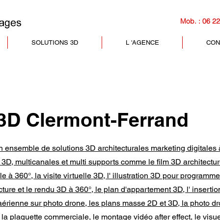
Mob. : 06 22
SOLUTIONS 3D
L 'AGENCE
CON
 3D Clermont-Ferrand
 ensemble de solutions 3D architecturales marketing digitales 
 3D, multicanales et multi supports comme le film 3D architectur
e à 360°, la visite virtuelle 3D, l' illustration 3D pour programm
cture et le rendu 3D à 360°, le plan d'appartement 3D, l' inserti
 aérienne sur photo drone, les plans masse 2D et 3D, la photo dr
la plaquette commerciale, le montage vidéo after effect, le visu