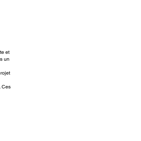
te et
ns un
rojet
. Ces