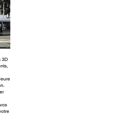
s 3D
nts,
ieure
n.
er
 vos
votre