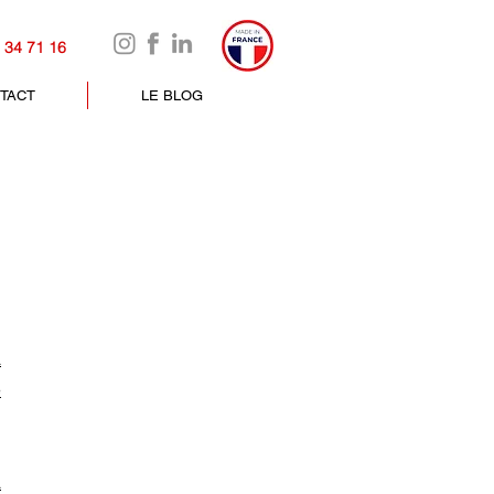
 34 71 16
TACT
LE BLOG
à
e
a