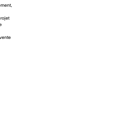
ement,
rojet
e
 vente