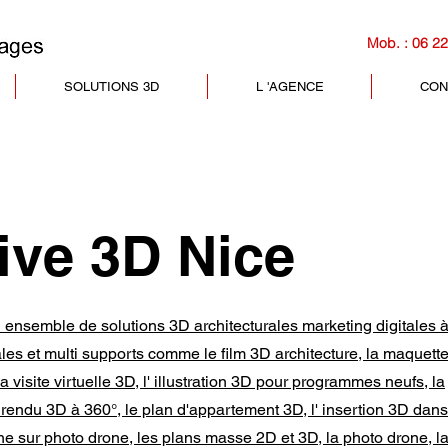
Mob. : 06 22
SOLUTIONS 3D
L 'AGENCE
CON
ive 3D Nice
ensemble de solutions 3D architecturales marketing digitales 
ales et multi supports comme le film 3D architecture, la maquett
a visite virtuelle 3D, l' illustration 3D pour programmes neufs, la
e rendu 3D à 360°, le plan d'appartement 3D, l' insertion 3D dans
nne sur photo drone, les plans masse 2D et 3D, la photo drone, l