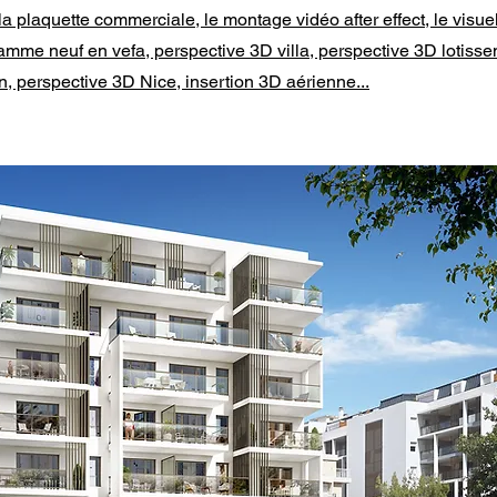
a plaquette commerciale, le montage vidéo after effect, le visue
amme neuf en vefa, perspective 3D villa, perspective 3D lotisse
n, perspective 3D Nice, insertion 3D aérienne...