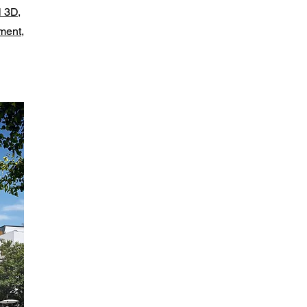
l 3D,
ment,